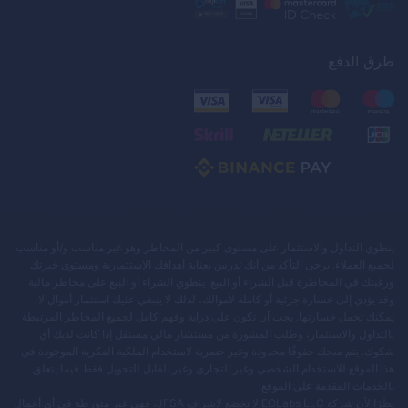
طرق الدفع
ينطوي التداول والاستثمار على مستوى كبير من المخاطر وهو غير مناسب و/أو مناسب
لجميع العملاء. يرجى التأكد من أنك تدرس بعناية أهدافك الاستثمارية ومستوى خبرتك
ورغبتك في المخاطرة قبل الشراء أو البيع. ينطوي الشراء أو البيع على مخاطر مالية
وقد يؤدي إلى خسارة جزئية أو كاملة لأموالك، لذلك لا ينبغي عليك استثمار أموال لا
يمكنك تحمل خسارتها. يجب أن تكون على دراية وفهم كامل لجميع المخاطر المرتبطة
بالتداول والاستثمار، وطلب المشورة من مستشار مالي مستقل إذا كانت لديك أي
شكوك. يتم منحك حقوقًا محدودة وغير حصرية لاستخدام الملكية الفكرية الموجودة في
هذا الموقع للاستخدام الشخصي وغير التجاري وغير القابل للتحويل فقط فيما يتعلق
بالخدمات المقدمة على الموقع.
نظرًا لأن شركة EOLabs LLC لا تخضع لإشراف JFSA، فهي غير متورطة في أي أعمال