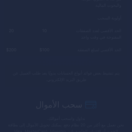
والبحوث المالية
أولوية السحب
الحد الأقصى لعدد الصفقات
10
20
المفتوحة في وقت واحد
الحد الأقصى لمبلغ الصفقة
100
$
200
$
يتم تنشيط بعض فوائد أنواع الحسابات يدويًا بعد طلب العميل عن
طريق البريد الإلكتروني.
سحب الأموال
تداول واسحب أموالك.
نحن نعمل مع أكثر من 20 نظام دفع. يمكنك تحويل الأموال إلى بطاقة
الخصم أو الائتمان الخاصة بك: Visa، MasterCard، Maestro،