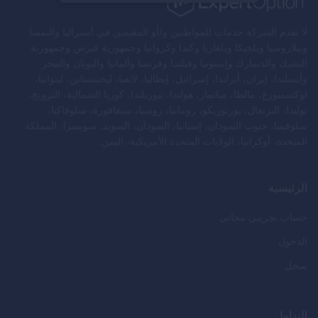
لا تقدم الشركة خدمات للمواطنين و/أو المقيمين في أستراليا والنمسا
وبيلاروسيا وبلجيكا وبلغاريا وكندا وكرواتيا وجمهورية قبرص وجمهورية
التشيك والدنمارك وإستونيا وفنلندا وفرنسا وألمانيا واليونان والمجر
وأيسلندا، إيران، أيرلندا، إسرائيل، إيطاليا، لاتفيا، ليختنشتاين، ليتوانيا،
لوكسمبورغ، مالطا، ميانمار، هولندا، نيوزيلندا، كوريا الشمالية، النرويج،
بولندا، البرتغال، بورتوريكو، رومانيا، روسيا، سنغافورة، سلوفاكيا،
سلوفينيا، جنوب السودان، إسبانيا، السودان، السويد، سويسرا، المملكة
المتحدة، أوكرانيا، الولايات المتحدة الأمريكية، اليمن.
الرئيسية
حساب تجريبي مجاني
الدخول
سجل
التداول