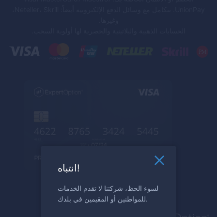
UnionPay. نتكامل مع وسائل الدفع الإلكترونية أيضاً: Neteller، Skrill،
وغيرها.
الحسابات الذهبية والبلاتينية والحصرية لها أولوية السحب.
انتباه!
لسوء الحظ، شركتنا لا تقدم الخدمات
للمواطنين أو المقيمين في بلدك.