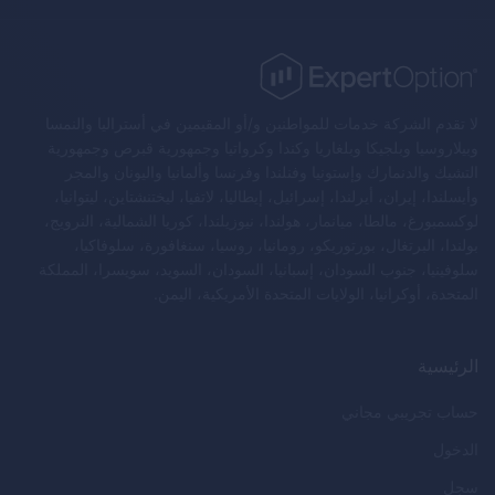
لا تقدم الشركة خدمات للمواطنين و/أو المقيمين في أستراليا والنمسا
وبيلاروسيا وبلجيكا وبلغاريا وكندا وكرواتيا وجمهورية قبرص وجمهورية
التشيك والدنمارك وإستونيا وفنلندا وفرنسا وألمانيا واليونان والمجر
وأيسلندا، إيران، أيرلندا، إسرائيل، إيطاليا، لاتفيا، ليختنشتاين، ليتوانيا،
لوكسمبورغ، مالطا، ميانمار، هولندا، نيوزيلندا، كوريا الشمالية، النرويج،
بولندا، البرتغال، بورتوريكو، رومانيا، روسيا، سنغافورة، سلوفاكيا،
سلوفينيا، جنوب السودان، إسبانيا، السودان، السويد، سويسرا، المملكة
المتحدة، أوكرانيا، الولايات المتحدة الأمريكية، اليمن.
الرئيسية
حساب تجريبي مجاني
الدخول
سجل