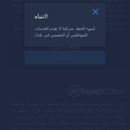
A well-crafted trading strategy is your ally in the complex world
of trading. By understanding and applying these principles, you
can trade with confidence. Remember, the goal is not just to
انتباه!
trade but to trade smart.
Use this approach on our platform and begin your trading
لسوء الحظ، شركتنا لا تقدم الخدمات
journey. Would you like to explore any of these points further?
للمواطنين أو المقيمين في بلدك.
مستعد للتداول؟
سجل الآن
لا تقدم الشركة خدمات للمواطنين و/أو المقيمين في أستراليا والنمسا
وبيلاروسيا وبلجيكا وبلغاريا وكندا وكرواتيا وجمهورية قبرص وجمهورية
التشيك والدنمارك وإستونيا وفنلندا وفرنسا وألمانيا واليونان والمجر
وأيسلندا، إيران، أيرلندا، إسرائيل، إيطاليا، لاتفيا، ليختنشتاين، ليتوانيا،
لوكسمبورغ، مالطا، ميانمار، هولندا، نيوزيلندا، كوريا الشمالية، النرويج،