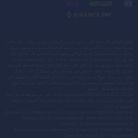
ينطوي التداول والاستثمار على مستوى كبير من المخاطر وهو غير مناسب و/أو مناسب
لجميع العملاء. يرجى التأكد من أنك تدرس بعناية أهدافك الاستثمارية ومستوى خبرتك
ورغبتك في المخاطرة قبل الشراء أو البيع. ينطوي الشراء أو البيع على مخاطر مالية
وقد يؤدي إلى خسارة جزئية أو كاملة لأموالك، لذلك لا ينبغي عليك استثمار أموال لا
يمكنك تحمل خسارتها. يجب أن تكون على دراية وفهم كامل لجميع المخاطر المرتبطة
بالتداول والاستثمار، وطلب المشورة من مستشار مالي مستقل إذا كانت لديك أي
شكوك. يتم منحك حقوقًا محدودة وغير حصرية لاستخدام الملكية الفكرية الموجودة في
هذا الموقع للاستخدام الشخصي وغير التجاري وغير القابل للتحويل فقط فيما يتعلق
بالخدمات المقدمة على الموقع.
نظرًا لأن شركة EOLabs LLC لا تخضع لإشراف JFSA، فهي غير متورطة في أي أعمال
تعتبر بمثابة تقديم منتجات مالية وطلب خدمات مالية لليابان وهذا الموقع لا يستهدف
المقيمين في اليابان.
EOLabs LLC, Company No 377 LLC 2020, having its registered address at:
First Floor, First St. Vincent Bank Ltd., James Street, PO Box 1574,
Kingstown, St. Vincent and the Grenadines.
Merchant Company: Highmax LTD, company No: 124393, MOL: Main
Street 5-9, Gibraltar, GX11 1AA, Gibraltar.