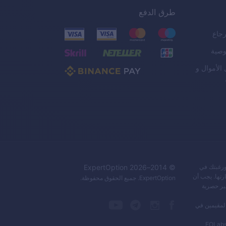
طرق الدفع
رجاع
وصية
لأموال و
ورغبتك في
© 2014–
2026
ExpertOption
رتها. يجب أن
ExpertOption
. جميع الحقوق محفوظة.
ير حصرية
تهدف المقيمين في
EOLabs 