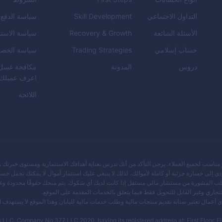
التداول الاجتماعي
Skill Development
سياسة الدفع
الأسئلة الشائعة
Recovery & Growth
سياسة الاست
حساب إسلامي
Trading Strategies
سياسة الخص
دروس
المدونة
مكافحة غسل ا
اعرف عميلك
اللائحة
مناسب لجميع العملاء. يرجى التأكد من أنك تدرس بعناية أهدافك الاستثمارية ومستوى خبرتك 
دي إلى خسارة جزئية أو كاملة لأموالك، لذلك لا ينبغي عليك استثمار أموال لا يمكنك تحمل خسا
وطلب المشورة من مستشار مالي مستقل إذا كانت لديك أي شكوك. يتم منحك حقوقًا محدودة وغ
تجاري وغير القابل للتحويل فقط فيما يتعلق بالخدمات المقدمة على الموقع.
ضع لإشراف JFSA، فهي غير متورطة في أي أعمال تعتبر بمثابة تقديم منتجات مالية وطلب خدمات مالية لليابان وهذا الموقع لا يس
LLC, Company No 377 LLC 2020, having its registered address at: First Floor, Fir