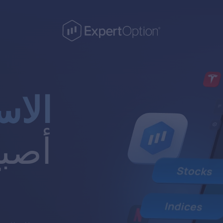
الاس
أصبح