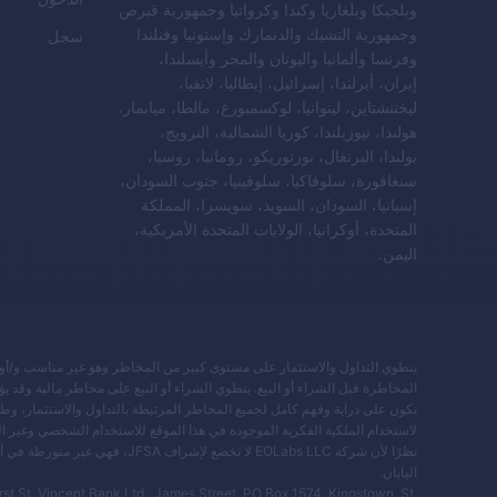
وبلجيكا وبلغاريا وكندا وكرواتيا وجمهورية قبرص
وجمهورية التشيك والدنمارك وإستونيا وفنلندا
سجل
وفرنسا وألمانيا واليونان والمجر وأيسلندا،
إيران، أيرلندا، إسرائيل، إيطاليا، لاتفيا،
ليختنشتاين، ليتوانيا، لوكسمبورغ، مالطا، ميانمار،
هولندا، نيوزيلندا، كوريا الشمالية، النرويج،
بولندا، البرتغال، بورتوريكو، رومانيا، روسيا،
سنغافورة، سلوفاكيا، سلوفينيا، جنوب السودان،
إسبانيا، السودان، السويد، سويسرا، المملكة
المتحدة، أوكرانيا، الولايات المتحدة الأمريكية،
اليمن.
ينطوي التداول والاستثمار على مستوى كبير من المخاطر وهو غير مناسب و/أو 
المخاطرة قبل الشراء أو البيع. ينطوي الشراء أو البيع على مخاطر مالية وقد يؤ
تكون على دراية وفهم كامل لجميع المخاطر المرتبطة بالتداول والاستثمار، 
لاستخدام الملكية الفكرية الموجودة في هذا الموقع للاستخدام الشخصي وغير ال
نظرًا لأن شركة EOLabs LLC لا تخ
اليابان.
st St. Vincent Bank Ltd., James Street, PO Box 1574, Kingstown, St.