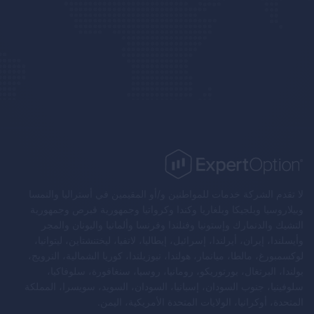
لا تقدم الشركة خدمات للمواطنين و/أو المقيمين في أستراليا والنمسا
وبيلاروسيا وبلجيكا وبلغاريا وكندا وكرواتيا وجمهورية قبرص وجمهورية
التشيك والدنمارك وإستونيا وفنلندا وفرنسا وألمانيا واليونان والمجر
وأيسلندا، إيران، أيرلندا، إسرائيل، إيطاليا، لاتفيا، ليختنشتاين، ليتوانيا،
لوكسمبورغ، مالطا، ميانمار، هولندا، نيوزيلندا، كوريا الشمالية، النرويج،
بولندا، البرتغال، بورتوريكو، رومانيا، روسيا، سنغافورة، سلوفاكيا،
سلوفينيا، جنوب السودان، إسبانيا، السودان، السويد، سويسرا، المملكة
المتحدة، أوكرانيا، الولايات المتحدة الأمريكية، اليمن.