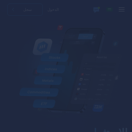
الدخول
سجل