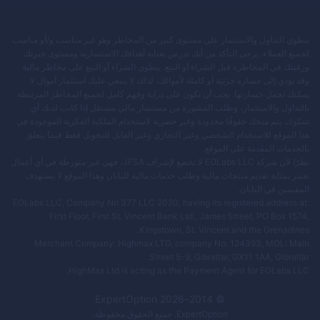
ينطوي التداول والاستثمار على مستوى كبير من المخاطر وهو غير مناسب و/أو مناسب
لجميع العملاء. يرجى التأكد من أنك تدرس بعناية أهدافك الاستثمارية ومستوى خبرتك
ورغبتك في المخاطرة قبل الشراء أو البيع. ينطوي الشراء أو البيع على مخاطر مالية
وقد يؤدي إلى خسارة جزئية أو كاملة لأموالك، لذلك لا ينبغي عليك استثمار أموال لا
يمكنك تحمل خسارتها. يجب أن تكون على دراية وفهم كامل لجميع المخاطر المرتبطة
بالتداول والاستثمار، وطلب المشورة من مستشار مالي مستقل إذا كانت لديك أي
شكوك. يتم منحك حقوقًا محدودة وغير حصرية لاستخدام الملكية الفكرية الموجودة في
هذا الموقع للاستخدام الشخصي وغير التجاري وغير القابل للتحويل فقط فيما يتعلق
بالخدمات المقدمة على الموقع.
نظرًا لأن شركة EOLabs LLC لا تخضع لإشراف JFSA، فهي غير متورطة في أي أعمال
تعتبر بمثابة تقديم منتجات مالية وطلب خدمات مالية لليابان وهذا الموقع لا يستهدف
المقيمين في اليابان.
EOLabs LLC, Company No 377 LLC 2020, having its registered address at:
First Floor, First St. Vincent Bank Ltd., James Street, PO Box 1574,
Kingstown, St. Vincent and the Grenadines.
Merchant Company: Highmax LTD, company No: 124393, MOL: Main
Street 5-9, Gibraltar, GX11 1AA, Gibraltar.
HighMax Ltd is acting as the Payment Agent for EOLabs LLC.
ExpertOption
2026
© 2014–
ExpertOption
. جميع الحقوق محفوظة.