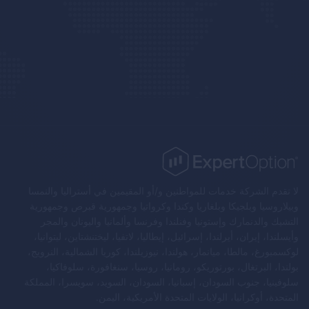
لا تقدم الشركة خدمات للمواطنين و/أو المقيمين في أستراليا والنمسا
وبيلاروسيا وبلجيكا وبلغاريا وكندا وكرواتيا وجمهورية قبرص وجمهورية
التشيك والدنمارك وإستونيا وفنلندا وفرنسا وألمانيا واليونان والمجر
وأيسلندا، إيران، أيرلندا، إسرائيل، إيطاليا، لاتفيا، ليختنشتاين، ليتوانيا،
لوكسمبورغ، مالطا، ميانمار، هولندا، نيوزيلندا، كوريا الشمالية، النرويج،
بولندا، البرتغال، بورتوريكو، رومانيا، روسيا، سنغافورة، سلوفاكيا،
سلوفينيا، جنوب السودان، إسبانيا، السودان، السويد، سويسرا، المملكة
المتحدة، أوكرانيا، الولايات المتحدة الأمريكية، اليمن.