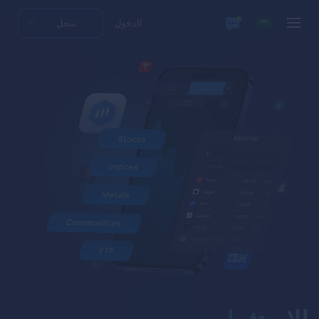
الدخول
سجل