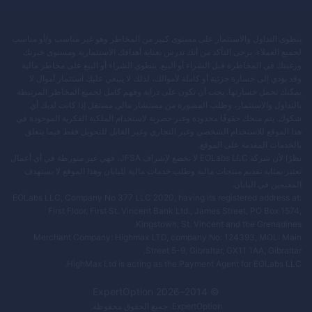
ينطوي التداول والاستثمار على مستوى كبير من المخاطر وهو غير مناسب و/أو مناسب
لجميع العملاء. يرجى التأكد من أنك تدرس بعناية أهدافك الاستثمارية ومستوى خبرتك
ورغبتك في المخاطرة قبل الشراء أو البيع. ينطوي الشراء أو البيع على مخاطر مالية
وقد يؤدي إلى خسارة جزئية أو كاملة لأموالك، لذلك لا ينبغي عليك استثمار أموال لا
يمكنك تحمل خسارتها. يجب أن تكون على دراية وفهم كامل لجميع المخاطر المرتبطة
بالتداول والاستثمار، وطلب المشورة من مستشار مالي مستقل إذا كانت لديك أي
شكوك. يتم منحك حقوقًا محدودة وغير حصرية لاستخدام الملكية الفكرية الموجودة في
هذا الموقع للاستخدام الشخصي وغير التجاري وغير القابل للتحويل فقط فيما يتعلق
بالخدمات المقدمة على الموقع.
نظرًا لأن شركة EOLabs LLC لا تخضع لإشراف JFSA، فهي غير متورطة في أي أعمال
تعتبر بمثابة تقديم منتجات مالية وطلب خدمات مالية لليابان وهذا الموقع لا يستهدف
المقيمين في اليابان.
EOLabs LLC, Company No 377 LLC 2020, having its registered address at:
First Floor, First St. Vincent Bank Ltd., James Street, PO Box 1574,
Kingstown, St. Vincent and the Grenadines.
Merchant Company: Highmax LTD, company No: 124393, MOL: Main
Street 5-9, Gibraltar, GX11 1AA, Gibraltar.
HighMax Ltd is acting as the Payment Agent for EOLabs LLC.
ExpertOption
2026
© 2014–
ExpertOption
. جميع الحقوق محفوظة.